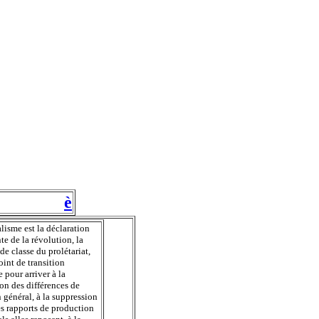
è
alisme est la déclaration
e de la révolution, la
de classe du prolétariat,
int de transition
e pour arriver à la
on des différences de
n général, à la suppression
es rapports de production