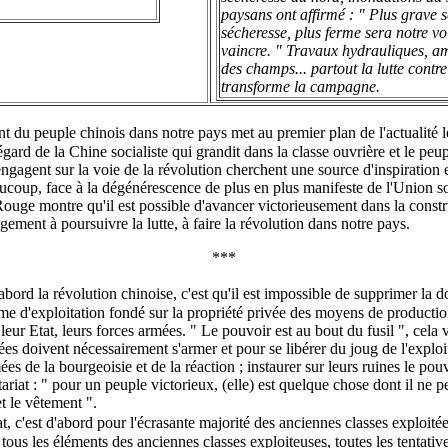
paysans ont affirmé : " Plus grave s
sécheresse, plus ferme sera notre vo
vaincre. " Travaux hydrauliques, 
des champs... partout la lutte contre
transforme la campagne.
ant du peuple chinois dans notre pays met au premier plan de l'actualité 
'égard de la Chine socialiste qui grandit dans la classe ouvrière et le pe
'engagent sur la voie de la révolution cherchent une source d'inspiration
ucoup, face à la dégénérescence de plus en plus manifeste de l'Union sov
 Rouge montre qu'il est possible d'avancer victorieusement dans la constr
ement à poursuivre la lutte, à faire la révolution dans notre pays.
***
bord la révolution chinoise, c'est qu'il est impossible de supprimer la 
ème d'exploitation fondé sur la propriété privée des moyens de production
 leur Etat, leurs forces armées. " Le pouvoir est au bout du fusil ", cela 
ées doivent nécessairement s'armer et pour se libérer du joug de l'exploit
ées de la bourgeoisie et de la réaction ; instaurer sur leurs ruines le pou
tariat : " pour un peuple victorieux, (elle) est quelque chose dont il ne pe
t le vêtement ".
at, c'est d'abord pour l'écrasante majorité des anciennes classes exploit
tous les éléments des anciennes classes exploiteuses, toutes les tentativ