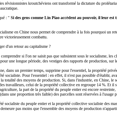
les révisionnistes kroutchéviens ont transformé la dictature du prolétaria
aucratique.
qué : "
Si des gens comme Lin Piao accèdent au pouvoir, il leur est tr
ialisme en Chine nous permet de comprendre à la fois pourquoi un reto
tre victorieusement combattu.
ger d'un retour au capitalisme ?
e comprendre si I'on ne saisit pas que subsistent sous le socialisme, les c
 pour une longue période, des vestiges des rapports de production, sur le
nne, dans un premier temps, supprime pour l'essentiel, la propriété pri
té socialiste. Pour l'essentiel : en effet, il n'est pas possible d'établir, 
 la totalité des moyens de production. Si, dans l'industrie, en Chine, le s
s travailleurs, celui de la propriété collective en regroupe 14 %. Et il
'agriculture, la part de la propriété du peuple entier est encore restreinte
dans une proportion très faible) des parcelles sont réservées à l'usage p
é socialiste du peuple entier et la propriété collective socialiste des mas
n demeure pas moins que l'ensemble des moyens de production n'appartie