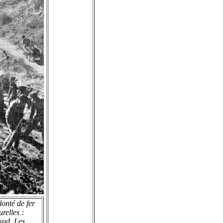
lonté de fer
relles :
sud. Les