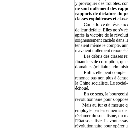
y provoquer des troubles, com
ne sont nullement des rappo
rapports de dictature du prol
classes exploiteuses et class
Car la force de résistanc
de leur défaite. Elles ne s'y 
après la victoire de la révolu
soigneusement cachés dans les
tenaient même le compte, anné
n'avaient nullement renoncé à 
Les débris des classes r
financiers de corruption, qu'el
domaines (militaire, administra
Enfin, elle peut compter 
renonce pas non plus à écraser
la Chine socialiste. Le socia
échoué.
En ce sens, la bourgeoisie
révolutionnaire pour s'opposer
Mais au fur et à mesure qu
employés par les ennemis de c
réclamer du socialisme, du ma
l'Etat socialiste. Ils vont ess
révolutionnaire pour opérer u