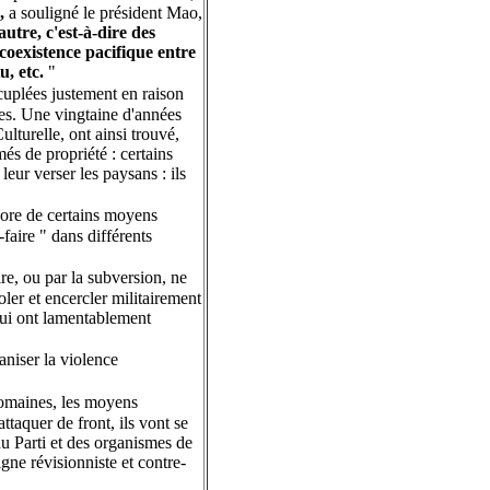
,
a souligné le président Mao,
utre, c'est-à-dire des
i coexistence pacifique entre
u, etc.
"
écuplées justement en raison
èges. Une vingtaine d'années
lturelle, ont ainsi trouvé,
és de propriété : certains
eur verser les paysans : ils
core de certains moyens
-faire " dans différents
ire, ou par la subversion, ne
oler et encercler militairement
 qui ont lamentablement
ganiser la violence
 domaines, les moyens
taquer de front, ils vont se
u Parti et des organismes de
ligne révisionniste et contre-