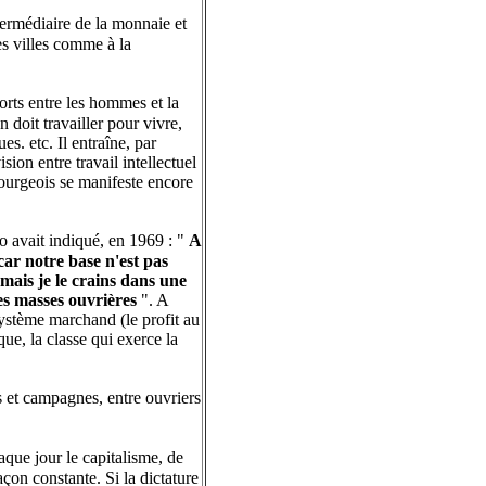
termédiaire de la monnaie et
les villes comme à la
orts entre les hommes et la
 doit travailler pour vivre,
es. etc. Il entraîne, par
sion entre travail intellectuel
 bourgeois se manifeste encore
ao avait indiqué, en 1969 : "
A
car notre base n'est pas
 mais je le crains dans une
des masses ouvrières
". A
système marchand (le profit au
ue, la classe qui exerce la
s et campagnes, entre ouvriers
aque jour le capitalisme, de
açon constante. Si la dictature