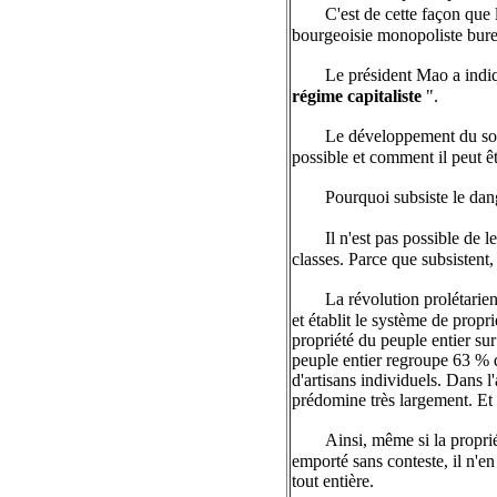
C'est de cette façon que 
bourgeoisie monopoliste bure
Le président Mao a indi
régime capitaliste
".
Le développement du soc
possible et comment il peut ê
Pourquoi subsiste le dan
Il n'est pas possible de l
classes. Parce que subsistent,
La révolution prolétarie
et établit le système de proprié
propriété du peuple entier sur
peuple entier regroupe 63 % de
d'artisans individuels. Dans l
prédomine très largement. Et (
Ainsi, même si la propriét
emporté sans conteste, il n'e
tout entière.