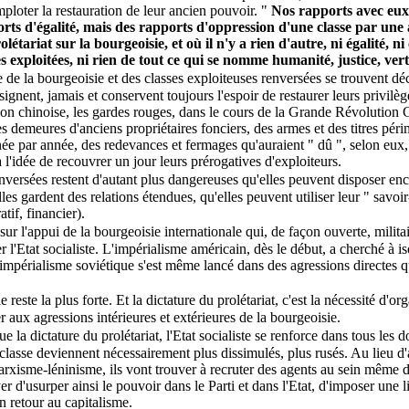
ploter la restauration de leur ancien pouvoir. "
Nos rapports avec eux
rts d'égalité, mais des rapports d'oppression d'une classe par une a
étariat sur la bourgeoisie, et où il n'y a rien d'autre, ni égalité, n
es exploitées, ni rien de tout ce qui se nomme humanité, justice, vert
e de la bourgeoisie et des classes exploiteuses renversées se trouvent d
résignent, jamais et conservent toujours l'espoir de restaurer leurs privil
tion chinoise, les gardes rouges, dans le cours de la Grande Révolution Cu
 demeures d'anciens propriétaires fonciers, des armes et des titres périm
e par année, des redevances et fermages qu'auraient " dû ", selon eux, l
l'idée de recouvrer un jour leurs prérogatives d'exploiteurs.
enversées restent d'autant plus dangereuses qu'elles peuvent disposer en
les gardent des relations étendues, qu'elles peuvent utiliser leur " savoir
tif, financier).
sur l'appui de la bourgeoisie internationale qui, de façon ouverte, milita
 l'Etat socialiste. L'impérialisme américain, dès le début, a cherché à is
l-impérialisme soviétique s'est même lancé dans des agressions directes
 reste la plus forte. Et la dictature du prolétariat, c'est la nécessité d'or
 aux agressions intérieures et extérieures de la bourgeoisie.
e la dictature du prolétariat, l'Etat socialiste se renforce dans tous les
lasse deviennent nécessairement plus dissimulés, plus rusés. Au lieu d'at
rxisme-léninisme, ils vont trouver à recruter des agents au sein même d
ayer d'usurper ainsi le pouvoir dans le Parti et dans l'Etat, d'imposer une 
n retour au capitalisme.