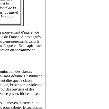
era la
lonté de la
aménagement
 la nature
le mouvement d'intérêt, de
uple de France. A des degrés
 et d'enseignements dans la
iétique en Etat capitaliste,
uction du socialisme et
domination des classes
, sans détruire l'instrument
veut dire que la classe
ation, briser par la violence
voir des ouvriers et des
ut se passer, fût-ce un seul
ées, le moyen d'exercer une
es pour saboter le socialisme,