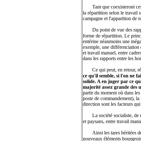
Tant que coexisteront ce
la répartition selon le travai
campagne et l'apparition de 
Du point de vue des rapp
forme de répartition. Le princ
entérine néanmoins une inégali
exemple, une différenciation da
et travail manuel, entre cadre
dans les rapports entre les h
Ce qui peut, en retour, r
ce qu'il semble, si l'on ne 
solide. A en juger par ce qu
majorité assez grande des us
partir du moment où dans les u
poste de commandement), la pro
direction sont les facteurs qu
La société socialiste, d
et paysans, entre travail manuel
Ainsi les tares héritées 
nouveaux éléments bourgeois. E