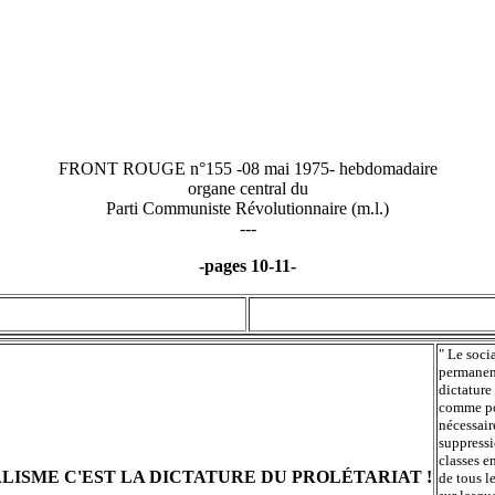
FRONT ROUGE n°155 -08 mai 1975- hebdomadaire
organe central du
Parti Communiste Révolutionnaire (m.l.)
---
-pages 10-11-
" Le soci
permanent
dictature 
comme po
nécessair
suppressi
classes e
ALISME C'EST LA DICTATURE DU PROLÉTARIAT !
de tous l