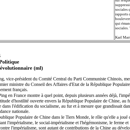
sur lesque
suppressi
sociales 
rapports 
boulevers
qui émane
sociales. 
Karl Mar
S
Politique
volutionnaire (ml)
ng, vice-président du Comité Central du Parti Communiste Chinois, 
mier ministre du Conseil des Affaires d'Etat de la République Populaire
nement français.
ng en France montre à quel point, depuis plusieurs années déjà, l'impér
titude d'hostilité ouverte envers la République Populaire de Chine, au fu
re dans l'édification du socialisme, au fur et à mesure que grandissait da
ndance nationale.
ublique Populaire de Chine dans le Tiers Monde, le rôle qu'elle a joué d
nt l'impérialisme, le social-impérialisme et l'hégémonisme, le ferme et 
contre l'impérialisme, sont autant de contributions de la Chine au dével