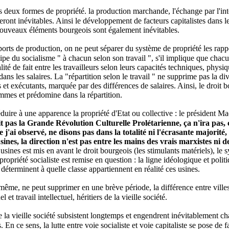
s deux formes de propriété. la production marchande, l'échange par l'in
l seront inévitables. Ainsi le développement de facteurs capitalistes dans 
nouveaux éléments bourgeois sont également inévitables.
orts de production, on ne peut séparer du système de propriété les rapp
ipe du socialisme " à chacun selon son travail ", s'il implique que chacun
té de fait entre les travailleurs selon leurs capacités techniques, physiqu
ns les salaires. La "répartition selon le travail " ne supprime pas la divi
s et exécutants, marquée par des différences de salaires. Ainsi, le droit
ommes et prédomine dans la répartition.
éduire à une apparence la propriété d'Etat ou collective : le président M
fait pas la Grande Révolution Culturelle Prolétarienne, ça n'ira pas, 
e j'ai observé, ne disons pas dans la totalité ni l'écrasante majorité,
ines, la direction n'est pas entre les mains des vrais marxistes ni 
sines est mis en avant le droit bourgeois (les stimulants matériels), le 
priété socialiste est remise en question : la ligne idéologique et politiq
i déterminent à quelle classe appartiennent en réalité ces usines.
e même, ne peut supprimer en une brève période, la différence entre ville
 et travail intellectuel, héritiers de la vieille société.
de la vieille société subsistent longtemps et engendrent inévitablement ch
n ce sens, la lutte entre voie socialiste et voie capitaliste se pose de f