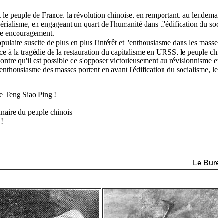
et le peuple de France, la révolution chinoise, en remportant, au lendem
périalisme, en engageant un quart de l'humanité dans .l'édification du so
se encouragement.
ulaire suscite de plus en plus l'intérêt et l'enthousiasme dans les masse
ace à la tragédie de la restauration du capitalisme en URSS, le peuple chi
tre qu'il est possible de s'opposer victorieusement au révisionnisme et 
l'enthousiasme des masses portent en avant l'édification du socialisme, l
 Teng Siao Ping !
nnaire du peuple chinois
 !
Le Bure