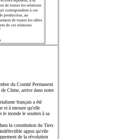
ls elles reposent, à la
on de toutes les relations
qui correspondent à ces
de production, au
ement de toutes les idées
nt de ces relations
"
x
membre du Comité Permanent
 de Chine, arrive dans notre
ialisme français a été
r et à mesure qu'elle
ns le monde le soutien à sa
ans la constitution du Tiers
indéfectible appui qu'elle
oppement de la révolution